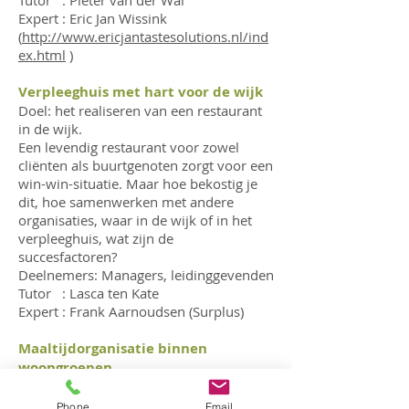
Tutor : Pieter van der Wal
Expert : Eric Jan Wissink
(
http://www.ericjantastesolutions.nl/ind
ex.html
)
Verpleeghuis met hart voor de wijk
Doel: het realiseren van een restaurant
in de wijk.
Een levendig restaurant voor zowel
cliënten als buurtgenoten zorgt voor een
win-win-situatie. Maar hoe bekostig je
dit, hoe samenwerken met andere
organisaties, waar in de wijk of in het
verpleeghuis, wat zijn de
succesfactoren?
Deelnemers: Managers, leidinggevenden
Tutor : Lasca ten Kate
Expert : Frank Aarnoudsen (Surplus)
Maaltijdorganisatie binnen
woongroepen
Doel: Het succesvol realiseren van eten
en welzijn in woonvormen.
Phone
Email