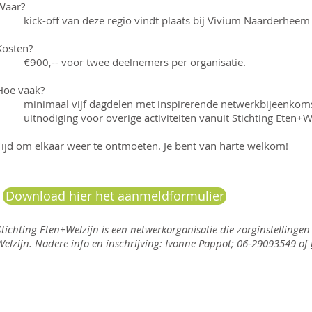
Waar?
kick-off van deze regio vindt plaats bij Vivium Naarderheem
Kosten?
€900,-- voor twee deelnemers per organisatie.
Hoe vaak?
minimaal vijf dagdelen met inspirerende netwerkbijeenkomst
uitnodiging voor overige activiteiten vanuit Stichting Eten+W
Tijd om elkaar weer te ontmoeten. Je bent van harte welkom!
Download hier het aanmeldformulier
Stichting Eten+Welzijn is een netwerkorganisatie die zorginstelling
Welzijn. Nadere info en inschrijving: Ivonne Pappot; 06-29093549 of