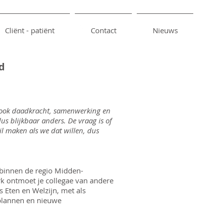
Cliënt - patiënt
Contact
Nieuws
d
g ook daadkracht, samenwerking en
us blijkbaar anders. De vraag is of
il maken als we dat willen, dus
f binnen de regio Midden-
rk ontmoet je collegae van andere
s Eten en Welzijn, met als
rplannen en nieuwe