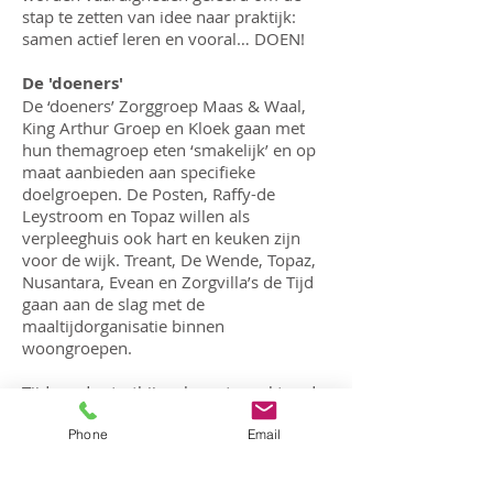
stap te zetten van idee naar praktijk:
samen actief leren en vooral… DOEN!
De 'doeners'
De ‘doeners’ Zorggroep Maas & Waal,
King Arthur Groep en Kloek gaan met
hun themagroep eten ‘smakelijk’ en op
maat aanbieden aan specifieke
doelgroepen. De Posten, Raffy-de
Leystroom en Topaz willen als
verpleeghuis ook hart en keuken zijn
voor de wijk. Treant, De Wende, Topaz,
Nusantara, Evean en Zorgvilla’s de Tijd
gaan aan de slag met de
maaltijdorganisatie binnen
woongroepen.
Tijdens de startbijeenkomst maakten de
deelnemers kennis met een menUkaart
(met een ‘grote U’) die helpt om iets te
Phone
Email
kunnen bereiken met eten en drinken in
de zorg: welke normen gelden hierbij en