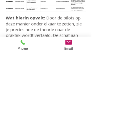
Wat hierin opvalt:
Door de pilots op
deze manier onder elkaar te zetten, zie
je precies hoe de theorie naar de
praktijk wordt vertaald. De schat aan
ervaringen die dit oplevert (van
gedragsaanpassingen zoals een 'kleiner
Phone
Email
bord' tot menustructuren zoals
'wekelijks als default aanbieden') laat
zien dat de eiwittransitie in de zorg geen
ingewikkeld theoretisch model hoeft te
zijn, maar juist leeft door menselijke,
behapbare acties.
Kennis delen is
vermenigvuldigen
We staan nu op het punt dat we deze
verschillende leerlijnen en pilots naast